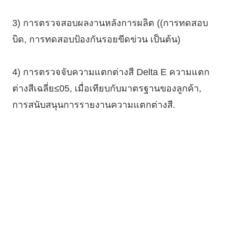
OEM/ODM
บริษัทของเรายอมรับ OEM
เรามีลูกค้าจําหน่ายไม่กี่คน ทํา OEM กับข้อมูลบริษัทของพวก
เขา