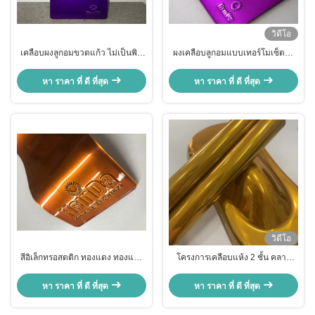
วิดีโอ
เคลือบผงลูกอมขวดแก้ว ไม่เป็นพิษ
ผงเคลือบลูกอมแบบเทอร์โมเซ็ตติง
ทนทานต่อละอองเกลือ ประหยัด
เงาสูงพิเศษ สำหรับอุปกรณ์ออกกำลัง
พลังงาน
กาย
หา ราคา ที่ ดี ที่สุด
หา ราคา ที่ ดี ที่สุด
วิดีโอ
สีอิเล็กทรอสตติก ทองแดง ทองแดง
โครงการเคลือบแห้ง 2 ชั้น คลาร์
โลหะ สเปรย์โค้ท โพลิเอสเตอร์
แคนดี้ทอง Powder Coating กัน
Powder Coating Clear
อากาศ โปร่งใสสูง
หา ราคา ที่ ดี ที่สุด
หา ราคา ที่ ดี ที่สุด