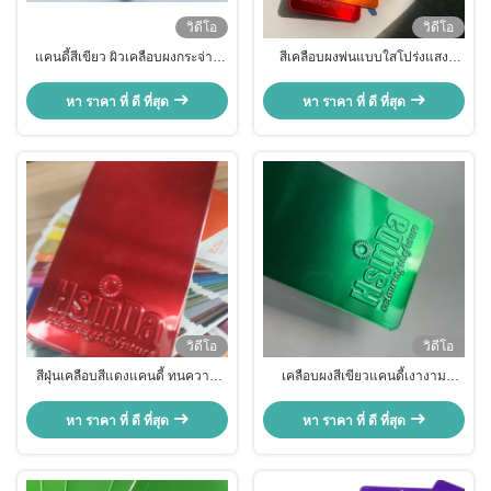
วิดีโอ
วิดีโอ
แคนดี้สีเขียว ผิวเคลือบผงกระจ่าง
สีเคลือบผงพ่นแบบใสโปร่งแสง
กระจายได้เรียบง่าย ทําความสะอา
Hsinda ทนทานต่อรังสียูวี สำหรับ
ดง่ายสําหรับชิ้นส่วนรถยนต์
ขอบล้อและล้ออุตสาหกรรม
หา ราคา ที่ ดี ที่สุด
หา ราคา ที่ ดี ที่สุด
วิดีโอ
วิดีโอ
สีฝุ่นเคลือบสีแดงแคนดี้ ทนความ
เคลือบผงสีเขียวแคนดี้เงางาม
ร้อนสูง สำหรับตกแต่งชิ้นส่วนโลหะ
เอฟเฟกต์เรียบ ทำความสะอาดง่าย
ยานยนต์ พ่นสี
สำหรับชิ้นส่วนรถยนต์ สีเปียโน
หา ราคา ที่ ดี ที่สุด
หา ราคา ที่ ดี ที่สุด