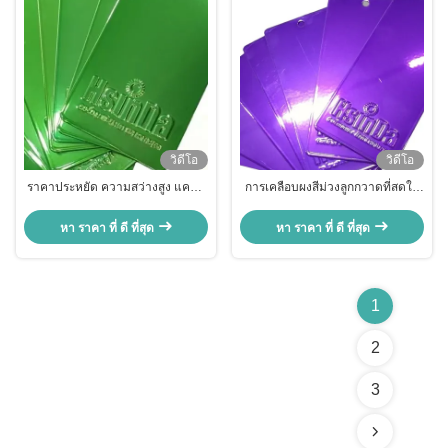
วิดีโอ
วิดีโอ
ราคาประหยัด ความสว่างสูง แคนดี้
การเคลือบผงสีม่วงลูกกวาดที่สดใส
พาวเดอร์สีเขียว สําหรับการตกแต่ง
และยั่งยืนสำหรับการปั่นจักรยานใน
เมือง
หา ราคา ที่ ดี ที่สุด
หา ราคา ที่ ดี ที่สุด
1
2
3