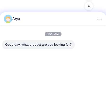
Arya
ติดต่อเร็ว
9:28 AM
Good day, what product are you looking for?
ที่อยู่
หมายเลข 38, ถนนหัวกัง, เขตใต้ ท่าเรืออุตสาหกรรมสมัยใหม่, พี
เซียน, เฉิงตู, เสฉวน, จีน
โทรศัพท์
86-18190826106
อีเมล
esu.sales7@hsindapowdercoating.com