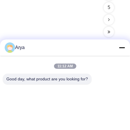
5
Arya
ติดต่อเร็ว
11:12 AM
Good day, what product are you looking for?
ที่อยู่
หมายเลข 38, ถนนหัวกัง, เขตใต้ ท่าเรืออุตสาหกรรมสมัยใหม่, พี
เซียน, เฉิงตู, เสฉวน, จีน
โทรศัพท์
86-18190826106
อีเมล