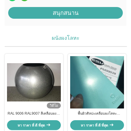
สนุกสนาน
ผนังผงโลหะ
วิดีโอ
RAL 9006 RAL9007 สีเคลือบผงผง
พื้นผิวศิลปะเคลือบผงโลหะ
สีสีเทาเหล็กสะท้อน
ไฟฟ้าสถิตสีฟ้ามาการอง
หา ราคา ที่ ดี ที่สุด
หา ราคา ที่ ดี ที่สุด