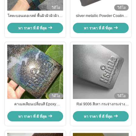
วิดีโอ
วิดีโอ
โลหะบอนเดอเรสต์ พื้นผิวผิวผิวผิวผิว
sliver metallic Powder Coating
ผิวผิวผิวผิวผิวผิวผิวผิวผิวผิวผิว
Thermosetting Powder Coating
สําหรับจักรยานยนต์และอะไหล่
หา ราคา ที่ ดี ที่สุด
หา ราคา ที่ ดี ที่สุด
รถยนต์
วิดีโอ
วิดีโอ
คาเมลเลียนเปลี่ยนสี Epoxy
Ral 9006 สีเทา กระจ่างกระจ่าง
Polyester Powder Coating สเปรย์
โลหะเงิน กระจ่างผงเคลือบสี
โลหะ
Thermo lacquer
หา ราคา ที่ ดี ที่สุด
หา ราคา ที่ ดี ที่สุด