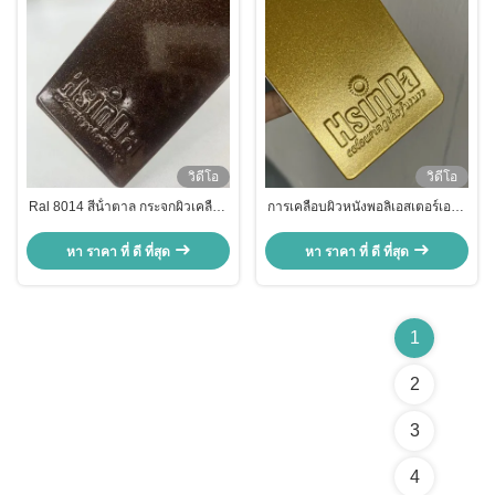
วิดีโอ
วิดีโอ
Ral 8014 สีน้ําตาล กระจกผิวเคลือบ
การเคลือบผิวหนังพอลิเอสเตอร์เอโป
ผงโลหะสีสเปรย์ ลากสําหรับ
ซีพอลิเอสเตอร์ไฟฟ้าสแตตติกโลหะ
เครื่องจักรเหล็ก
ที่มีความทนทานที่ดี
หา ราคา ที่ ดี ที่สุด
หา ราคา ที่ ดี ที่สุด
1
2
3
4