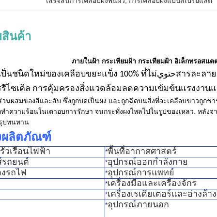
เสร็จสิ้นการเคลือบผงพื้นผิว
, 
การเคลือบผงแบบสเปรย์แลต
สินค้า
ภายในฝ้า กระเทียมฝ้า กระเทียมฝ้า อิเล็กทรอสแ
ของเคลือบขยะแข็ง 100% ที่ไม่حتويสารละลาย ไม่มีสารละลาย ไม่มีมลพิษ ประหยัดพลังงานและ
รีไซเคิล การคุ้มครองสิ่งแวดล้อมลดความเข้มข้นแรงงาน
วนผสมของสีและสับ ซึ่งถูกบดเป็นผง และถูกฉีดบนสิ่งที่จะเคลือบขาวถูกชาร์จ
ูกทําความร้อนในเตาอบการรักษา จนกระทั่งผงไหลไปในรูปของเหลว. หลังจากกา
สรุปทนทาน
ผลิตภัณฑ์
ครัวเรือนไฟฟ้า
พื้นที่อากาศศาสตร์
*
ส์รถยนต์
อุปกรณ์ออกกําลังกาย
*
างรถไฟ
อุปกรณ์การแพทย์
*
เครื่องมือและเครื่องจักร
*
เครื่องเรเดียเตอร์และอ่างล้
*
อุปกรณ์ภายนอก
*