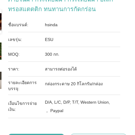
ทรอสแตตติก ทนทานการกัดกร่อน
ชื่อแบรนด์:
hsinda
เลขรุ่น:
ESU
MOQ:
300 กก.
ราคา:
สามารถต่อรองได้
รายละเอียดการ
กล่องกระดาษ 20 กิโลกรัม/กล่อง
บรรจุ:
D/A, L/C, D/P, T/T, Western Union,
เงื่อนไขการจ่าย
เงิน:
， Paypal