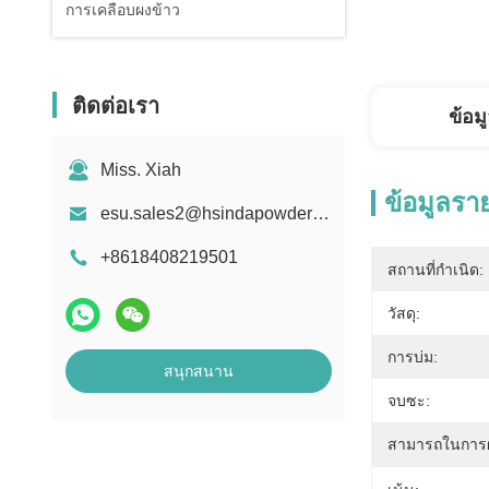
การเคลือบผงข้าว
ติดต่อเรา
ข้อม
Miss. Xiah
ข้อมูลรา
esu.sales2@hsindapowdercoating.com
+8618408219501
สถานที่กำเนิด:
วัสดุ:
การบ่ม:
สนุกสนาน
จบซะ:
สามารถในการผ