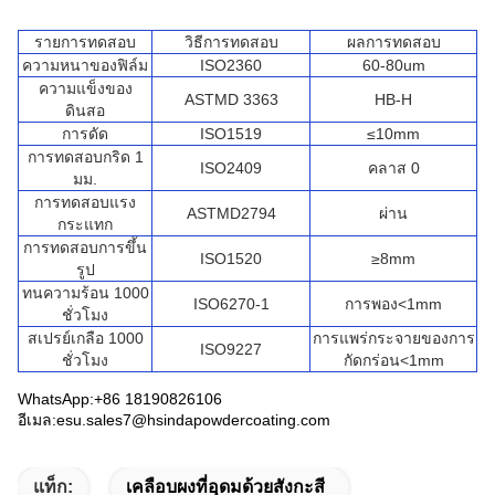
รายการทดสอบ
วิธีการทดสอบ
ผลการทดสอบ
ความหนาของฟิล์ม
ISO2360
60-80um
ความแข็งของ
ASTMD 3363
HB-H
ดินสอ
การดัด
ISO1519
≤10mm
การทดสอบกริด 1
ISO2409
คลาส 0
มม.
การทดสอบแรง
ASTMD2794
ผ่าน
กระแทก
การทดสอบการขึ้น
ISO1520
≥8mm
รูป
ทนความร้อน 1000
ISO6270-1
การพอง<1mm
ชั่วโมง
สเปรย์เกลือ 1000
การแพร่กระจายของการ
ISO9227
ชั่วโมง
กัดกร่อน<1mm
WhatsApp:+86 18190826106
อีเมล:esu.sales7@hsindapowdercoating.com
แท็ก:
เคลือบผงที่อุดมด้วยสังกะสี