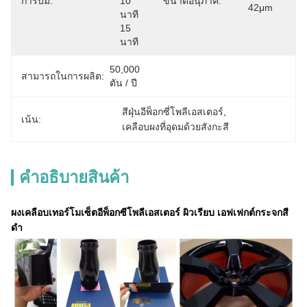
การบ่ม:
10 
ขนาดอนุภาค:
42μm
นาที 
15 
นาที
50,000 
สามารถในการผลิต:
ตัน / ปี
สีฝุ่นอีพ็อกซี่โพลีเอสเตอร์
, 
เน้น:
เคลือบผงที่อุดมด้วยสังกะสี
คําอธิบายสินค้า
ผงเคลือบเทอร์โมเซ็ตอีพ็อกซีโพลีเอสเตอร์ ผิวเรียบ เอฟเฟกต์กระจกสี
ดำ