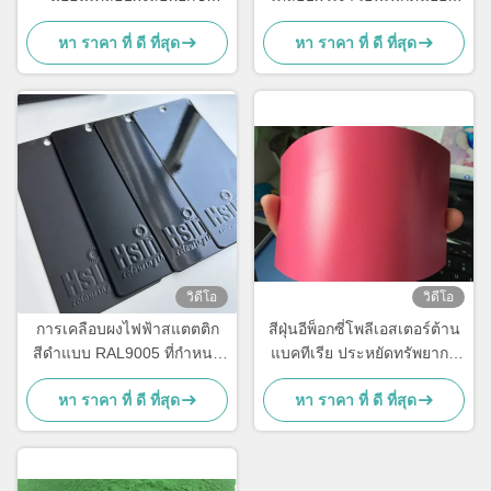
โพลีเอสเตอร์แบบไฟฟ้าสถิต
เรืองแสง
หา ราคา ที่ ดี ที่สุด
หา ราคา ที่ ดี ที่สุด
วิดีโอ
วิดีโอ
การเคลือบผงไฟฟ้าสแตตติก
สีฝุ่นอีพ็อกซี่โพลีเอสเตอร์ต้าน
สีดําแบบ RAL9005 ที่กําหนด
แบคทีเรีย ประหยัดทรัพยากร
เอง ด้วยการเคลือบแบบแมทใส
ประสิทธิภาพสูงสำหรับ
หา ราคา ที่ ดี ที่สุด
หา ราคา ที่ ดี ที่สุด
และความแข็ง 180-200 °C
ภายนอก