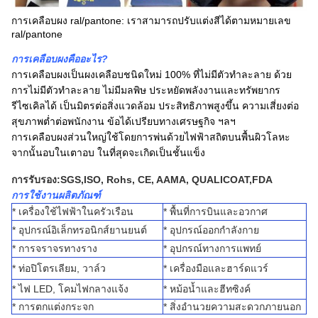
การเคลือบผง ral/pantone: เราสามารถปรับแต่งสีได้ตามหมายเลข
ral/pantone
การเคลือบผงคืออะไร?
การเคลือบผงเป็นผงเคลือบชนิดใหม่ 100% ที่ไม่มีตัวทำละลาย ด้วย
การไม่มีตัวทำละลาย ไม่มีมลพิษ ประหยัดพลังงานและทรัพยากร
รีไซเคิลได้ เป็นมิตรต่อสิ่งแวดล้อม ประสิทธิภาพสูงขึ้น ความเสี่ยงต่อ
สุขภาพต่ำต่อพนักงาน ข้อได้เปรียบทางเศรษฐกิจ ฯลฯ
การเคลือบผงส่วนใหญ่ใช้โดยการพ่นด้วยไฟฟ้าสถิตบนพื้นผิวโลหะ
จากนั้นอบในเตาอบ ในที่สุดจะเกิดเป็นชั้นแข็ง
การรับรอง:
SGS,
ISO, Rohs, CE, AAMA, QUALICOAT,
FDA
การใช้งานผลิตภัณฑ์
* เครื่องใช้ไฟฟ้าในครัวเรือน
* พื้นที่การบินและอวกาศ
* อุปกรณ์อิเล็กทรอนิกส์ยานยนต์
* อุปกรณ์ออกกำลังกาย
* การจราจรทางราง
* อุปกรณ์ทางการแพทย์
* ท่อปิโตรเลียม, วาล์ว
* เครื่องมือและฮาร์ดแวร์
* ไฟ LED, โคมไฟกลางแจ้ง
* หม้อน้ำและฮีทซิงค์
* การตกแต่งกระจก
* สิ่งอำนวยความสะดวกภายนอก