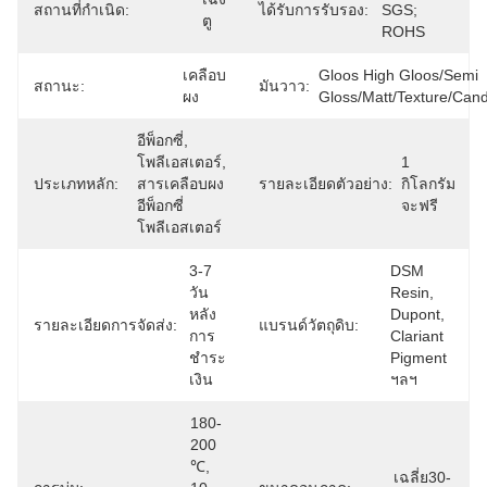
สถานที่กำเนิด:
ได้รับการรับรอง:
SGS; 
ตู
ROHS
เคลือบ
Gloos High Gloos/Semi 
สถานะ:
มันวาว:
ผง
Gloss/Matt/Texture/Can
อีพ็อกซี่, 
โพลีเอสเตอร์, 
1 
ประเภทหลัก:
สารเคลือบผง
รายละเอียดตัวอย่าง:
กิโลกรัม
อีพ็อกซี่
จะฟรี
โพลีเอสเตอร์
3-7 
DSM 
วัน
Resin, 
หลัง
Dupont, 
รายละเอียดการจัดส่ง:
แบรนด์วัตถุดิบ:
การ
Clariant 
ชำระ
Pigment 
เงิน
ฯลฯ
180-
200 
℃, 
เฉลี่ย30-