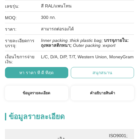
สี RAL/แพนโทน
เลขรุ่น:
300 กก.
MOQ:
สามารถต่อรองได้
ราคา:
Inner packing :thick plastic bag;
บรรจุภายใน:
รายละเอียดการ
ถุงพลาสติกหนา;
Outer packing :export
บรรจุ:
เงื่อนไขการจ่าย
L/C, D/A, D/P, T/T, Western Union, MoneyGram
เงิน:
หา ราคา ที่ ดี ที่สุด
สนุกสนาน
ข้อมูลรายละเอียด
คําอธิบายสินค้า
ข้อมูลรายละเอียด
ISO9001; 
เฉิง