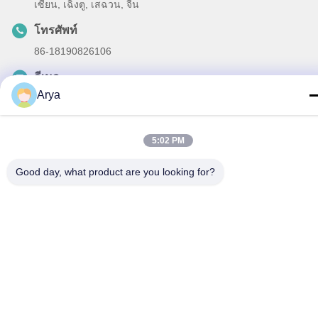
เซียน, เฉิงตู, เสฉวน, จีน
โทรศัพท์
86-18190826106
อีเมล
Arya
esu.sales7@hsindapowdercoating.com
5:02 PM
Good day, what product are you looking for?
นโยบายความเป็นส่วนตัว
|
แผนผังเว็บไซต์
| จีน ดี คุณภาพ การ
เคลือบผิวผงแบบ thermoset ผู้จัดจําหน่าย.ลิขสิทธิ์ 2018-2026
Chengdu Hsinda Polymer Materials Co., Ltd. ทั้งหมด สิทธิพิเศษ