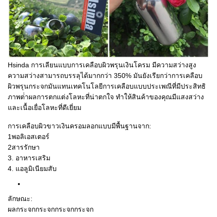
Hsinda การเลียนแบบการเคลือบผิวพรุนเงินโครม มีความสว่างสูง
ความสว่างสามารถบรรลุได้มากกว่า 350% มันยังเรียกว่าการเคลือบ
ผิวพรุนกระจกมันแทนเทคโนโลยีการเคลือบแบบประเพณีที่มีประสิทธิ
ภาพต่ําผลการตกแต่งโลหะที่น่าตกใจ ทําให้สินค้าของคุณมีแสงสว่าง
และเนื้อเยื่อโลหะที่ดีเยี่ยม
การเคลือบผิวขาวเงินครอมลอกแบบมีพื้นฐานจาก:
1พอลิเอสเตอร์
2สารรักษา
3. อาหารเสริม
4. แอลูมิเนียมสับ
ลักษณะ:
ผลกระจกกระจกกระจกกระจก