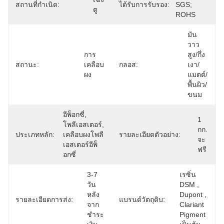
สถานที่กำเนิด:
ได้รับการรับรอง:
SGS; 
ตู
ROHS
มัน
วาว
การ
สูง/กึ่ง
สถานะ:
เคลือบ
กลอส:
เงา/
ผง
แมตต์/
พื้นผิว/
ขนม
อีพ็อกซี่, 
1 
โพลีเอสเตอร์, 
กก. 
ประเภทหลัก:
เคลือบผงโพลี
รายละเอียดตัวอย่าง:
จะ
เอสเตอร์อีพ็
ฟรี
อกซี่
3-7 
เรซิ่น 
วัน
DSM , 
หลัง
Dupont , 
รายละเอียดการส่ง:
แบรนด์วัตถุดิบ:
จาก
Clariant 
ชำระ
Pigment 