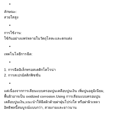
ลักษณะ:
สวยใสสูง
การใช้งาน:
ใช้กันอย่างแพร่หลายในวัตถุโลหะและตกแต่ง
เทคโนโลยีการฉีด:
1. การฉีดอิเล็กทรอสเตติกโคโรน่า
2. การสเปรย์สติกฟิชชั่น
แต่เนื่องจากการเลียนแบบครอมปูนเคลือบปูนเงิน เพิ่มปูนอลูมิเนียม,
พื้นผิวอาจเป็น oxidized corrosion.Using การเลียนแบบครอมปูน
เคลือบปูนเงิน,แนะนําให้ฉีดผิวด้วยฝาฝุ่นโปร่งใส หรือฝาผิวเหลว
อิทธิพลนี้สมบูรณ์แบบกว่า, สวยงามและยาวนาน