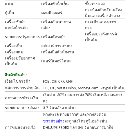
แฟน
เครื่องทําน้ําเย็น
ชั้นวางของ
กระป๋องสําหรับเครื่อง
ตู้เย็น
คอมพิวเตอร์
ดื่มและเครื่องสําอาง
เครื่องซักผ้า
เครื่องสําเนาภาพ
กระเป๋าแสดงภาพ
แหล่งน้ําหมัก
กล้อง
กรง
เครื่องปรุงรังสรรค์
ระยะการปรุงอาหาร
เครื่องตัดหญ้า
เป็นต้น
เครื่องเย็บ
อุปกรณ์การเกษตร
เครื่องผสม
เครื่องมือสํานักงาน
เครื่องปรับอากาศ
เฟอร์นิเจอร์โลหะ
เป็นต้น
สินค้าสินค้า:
เงื่อนไขการค้า
FOB, CIF, CRF, CNF
หลักการการจ่ายเงิน
T/T, L/C, West Union, MoneyGram, Paypal เป็นต้น
เงินฝาก 30% ก่อนการส่ง 70% เงินเหลือก่อนการ
สภาพการชําระเงิน
ส่ง
ระยะเวลาการจัดส่ง
3-7 วันหลังจากฝาก
ทางทะเล ทางอากาศ และทางส่งด่วน
ขาวตัวอย่าง
จะถูกส่งโดยคูรีเออร์ เช่น
การขนส่งทางเรือ
DHL,UPS,FEDEX ฯลฯ 5-8 วันก่อนการมาถึง