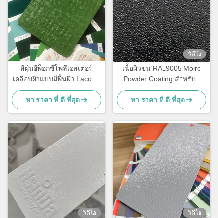
วิดีโอ
สีฝุ่นอีพ็อกซี่โพลีเอสเตอร์
เนื้อผิวขน RAL9005 Moire
เคลือบผิวแบบมีพื้นผิว Lacoste
Powder Coating สําหรับตู้
สำหรับผลิตภัณฑ์โลหะ
ไฟฟ้าผ่านการพ่นไฟฟ้า
หา ราคา ที่ ดี ที่สุด
หา ราคา ที่ ดี ที่สุด
วิดีโอ
วิดีโอ