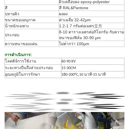
ผิวเคลือบผง epoxy-polyester
สี
สี RAL&Pantone
ปลายผิว
ผงผง
ขนาดของอนุภาค
ค่าเฉลี่ย 32-42μm
น้ําหนักเฉพาะ
1.2-1.7 กรัมต่อเมตร立方
8-10 ตารางเมตรต่อกิโลกรัม กับความ
ประกอบ
หนาของฟิล์ม 30-90 μm
ความหนาของแผ่น
ไม่ต่ํากว่า 100μm
การดําเนินการ:
โลตติจ์การใช้งาน
60-90 KV
ระยะทางปืนถึงส่วนประกอบ
15-30CM
อุณหภูมิในการรักษา
180-200°C,10 นาที-15 นาที