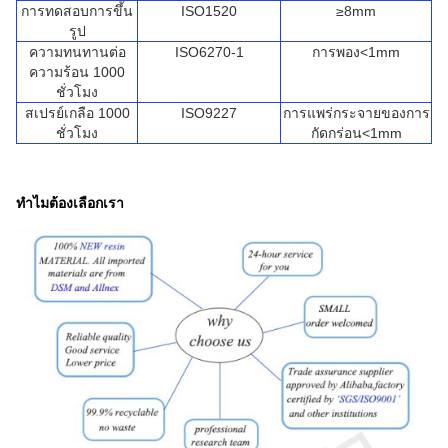
การทดสอบการขึ้น
ISO1520
≥8mm
รูป
ความทนทานต่อ
ISO6270-1
การพอง<1mm
ความร้อน 1000
ชั่วโมง
สเปรย์เกลือ 1000
ISO9227
การแพร่กระจายของการ
ชั่วโมง
กัดกร่อน<1mm
ทำไมต้องเลือกเรา