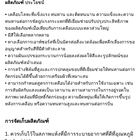
ผลิตภัณฑ์
ประโยชน์
•
เคลือบโลหะที่แข็งแรง ทนทาน และติดทนนาน ความแข็งและความ
ทนทานต่อการขัดถู/แรงกระแทกที่ดีเยี่ยมช่วยปรับปรุงประสิทธิภาพ
ของผลิตภัณฑ์เมื่อเทียบกับการเคลือบแบบเหลวส่วนใหญ่
• มีสีให้เลือกหลากหลาย
• ทางเลือกการเอาท์ซอร์สที่เป็นมิตรต่อสิ่งแวดล้อมเพื่อหลีกเลี่ยงการขอ
อนุญาตสำหรับสีที่มีตัวทำละลาย
• ความผันแปรของกระบวนการน้อยลงส่งผลให้สีและรูปลักษณ์ของ
ผลิตภัณฑ์สม่ำเสมอ
• การสร้างฟิล์มที่สูงและการปกคลุมขอบที่ดีเยี่ยมช่วยให้ทนทานต่อการ
กัดกร่อนได้ดีขึ้นด้วยการเตรียมผิวที่เหมาะสม
• สามารถกำหนดสูตรการเคลือบได้ง่ายสำหรับการใช้งานเฉพาะ เช่น
การสัมผัสกับแสงแดดเป็นเวลานาน ความสามารถในการอยู่รอดใน
สภาพแวดล้อมที่มีฤทธิ์กัดกร่อนสูง ความยืดหยุ่นเพื่อให้เกิดการขึ้นรูป
หลังการเคลือบ หรือความทนทานสูงและทนทานต่อการบิ่น
การจัดเก็บผลิตภัณฑ์
1. ควรเก็บไว้ในสภาพแห้งที่มีการระบายอากาศที่ดีที่อุณหภูมิ