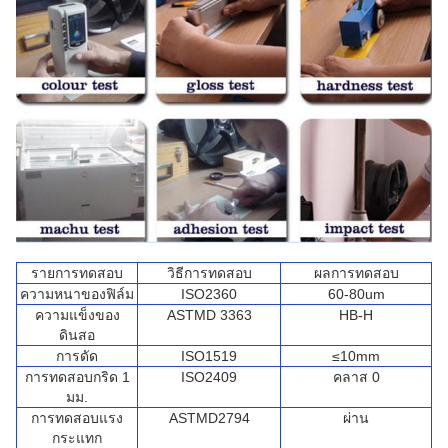
รายการทดสอบ
วิธีการทดสอบ
ผลการทดสอบ
ความหนาของฟิล์ม
ISO2360
60-80um
ความแข็งของ
ASTMD 3363
HB-H
ดินสอ
การดัด
ISO1519
≤10mm
การทดสอบกริด 1
ISO2409
คลาส 0
มม.
การทดสอบแรง
ASTMD2794
ผ่าน
กระแทก