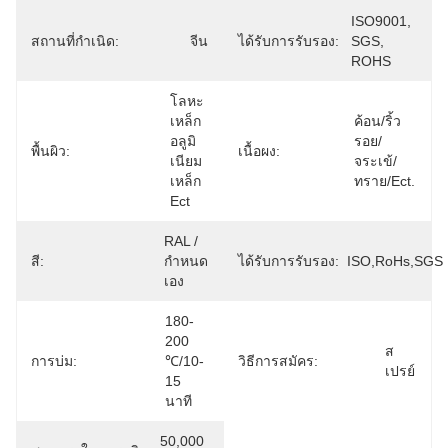
ISO9001, 
สถานที่กำเนิด:
จีน
ได้รับการรับรอง:
SGS, 
ROHS
โลหะ 
เหล็ก 
ค้อน/ริ้ว
อลูมิ
รอย/
พื้นผิว:
เนื้อผง:
เนียม 
จระเข้/
เหล็ก 
ทราย/ect.
Ect
RAL / 
สี:
กำหนด
ได้รับการรับรอง:
ISO,RoHs,SGS
เอง
180-
200 
ส
การบ่ม:
℃/10-
วิธีการสมัคร:
เปรย์
15 
นาที
50,000 