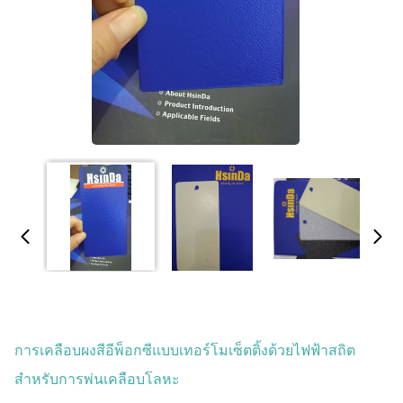
การเคลือบผงสีอีพ็อกซีแบบเทอร์โมเซ็ตติ้งด้วยไฟฟ้าสถิต
สำหรับการพ่นเคลือบโลหะ