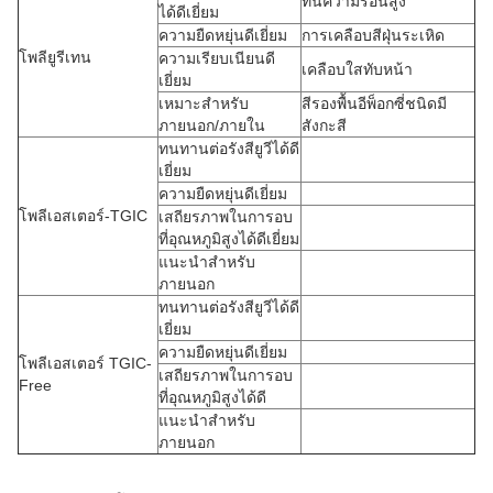
ทนความร้อนสูง
ได้ดีเยี่ยม
ความยืดหยุ่นดีเยี่ยม
การเคลือบสีฝุ่นระเหิด
โพลียูรีเทน
ความเรียบเนียนดี
เคลือบใสทับหน้า
เยี่ยม
เหมาะสำหรับ
สีรองพื้นอีพ็อกซี่ชนิดมี
ภายนอก/ภายใน
สังกะสี
ทนทานต่อรังสียูวีได้ดี
เยี่ยม
ความยืดหยุ่นดีเยี่ยม
โพลีเอสเตอร์-TGIC
เสถียรภาพในการอบ
ที่อุณหภูมิสูงได้ดีเยี่ยม
แนะนำสำหรับ
ภายนอก
ทนทานต่อรังสียูวีได้ดี
เยี่ยม
ความยืดหยุ่นดีเยี่ยม
โพลีเอสเตอร์ TGIC-
เสถียรภาพในการอบ
Free
ที่อุณหภูมิสูงได้ดี
แนะนำสำหรับ
ภายนอก