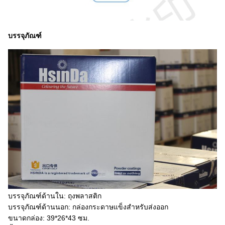
บรรจุภัณฑ์
บรรจุภัณฑ์ด้านใน: ถุงพลาสติก
บรรจุภัณฑ์ด้านนอก: กล่องกระดาษแข็งสำหรับส่งออก
ขนาดกล่อง: 39*26*43 ซม.