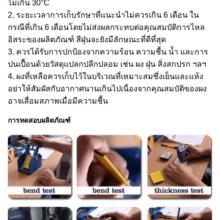
ไม่เกิน 30°C
2. ระยะเวลาการเก็บรักษาที่แนะนำไม่ควรเกิน 6 เดือน ใน
กรณีที่เกิน 6 เดือนโดยไม่ส่งผลกระทบต่อคุณสมบัติการไหล
อิสระของผลิตภัณฑ์ สีฝุ่นจะยังมีลักษณะที่ดีที่สุด
3. ควรได้รับการปกป้องจากความร้อน ความชื้น น้ำ และการ
ปนเปื้อนด้วยวัสดุแปลกปลีกปลอม เช่น ผง ฝุ่น สิ่งสกปรก ฯลฯ
4. ผงที่เหลือควรเก็บไว้ในบริเวณที่เหมาะสมซึ่งเย็นและแห้ง
อย่าให้สัมผัสกับอากาศนานเกินไปเนื่องจากคุณสมบัติของผง
อาจเสื่อมสภาพเมื่อมีความชื้น
การทดสอบผลิตภัณฑ์