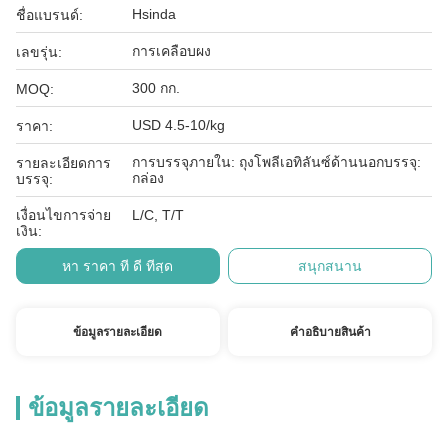
Hsinda
ชื่อแบรนด์:
การเคลือบผง
เลขรุ่น:
300 กก.
MOQ:
USD 4.5-10/kg
ราคา:
การบรรจุภายใน: ถุงโพลีเอทิลันซ์ด้านนอกบรรจุ:
รายละเอียดการ
กล่อง
บรรจุ:
เงื่อนไขการจ่าย
L/C, T/T
เงิน:
หา ราคา ที่ ดี ที่สุด
สนุกสนาน
ข้อมูลรายละเอียด
คําอธิบายสินค้า
ข้อมูลรายละเอียด