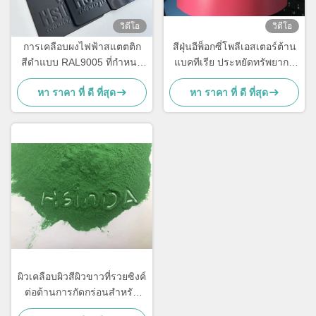
วิดีโอ
วิดีโอ
การเคลือบผงไฟฟ้าสแตตติก
สีฝุ่นอีพ็อกซี่โพลีเอสเตอร์ต้าน
สีดําแบบ RAL9005 ที่กําหนด
แบคทีเรีย ประหยัดทรัพยากร
เอง ด้วยการเคลือบแบบแมทใส
ประสิทธิภาพสูงสำหรับ
หา ราคา ที่ ดี ที่สุด
หา ราคา ที่ ดี ที่สุด
และความแข็ง 180-200 °C
ภายนอก
ผิวเคลือบผิวสีผิวขาวที่รวยซิงค์
ต่อต้านการกัดกร่อนสําหรับ
เฟอร์นิเจอร์โลหะ