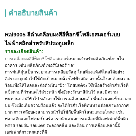
คําอธิบายสินค้า
Ral9005 สีดำเคลือบผงสีอีพ็อกซีโพลีเอสเตอร์แบบ
ไฟฟ้าสถิตสำหรับสีประตูเหล็ก
รายละเอียดสินค้า
:
การเคลือบผงสีอีพ็อกซีโพลีเอสเตอร์
เหมาะสำหรับผลิตภัณฑ์ภายใน
อาคาร เช่น ผลิตภัณฑ์เฟอร์นิเจอร์ ฯลฯ
การพ่นสีฝุ่นเป็นกระบวนการเคลือบวัสดุ โดยที่ผงแห้งที่ไหลได้อย่าง
อิสระจะถูกนำไปใช้กับเป้าหมายด้วยไฟฟ้าสถิต จากนั้นจึงอบด้วยความ
ร้อนเพื่อให้ไหลและก่อตัวเป็น “ผิว” โดยปกติจะใช้เพื่อสร้างผิวสำเร็จที่
แข็งตามที่กำหนดไว้ล่วงหน้า ซึ่งยังคงรักษาสีสันไว้ และมีความ
ทนทานกว่าสีทั่วไป หลังจากใช้การเคลือบผงแล้ว ชิ้นส่วนจะเข้าเตาอบ
บ่ม ซึ่งเมื่อเติมความร้อนแล้ว จะได้ผิวสำเร็จที่ทนทานต่อสภาพอากาศ
มาก การเคลือบผงสามารถนำไปใช้กับพื้นผิวโลหะและอโลหะ เช่น
พลาสติกและไฟเบอร์บอร์ด เรานำเสนอการเคลือบที่มีเอฟเฟกต์พื้นผิว
ทราย รอยย่น รอยแตก ระลอกคลื่น และค้อน การเคลือบเหล่านี้มี
เอฟเฟกต์การตกแต่งที่ดี