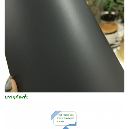
บรรจุภัณฑ์: