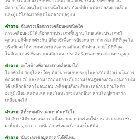
ใช่ การเคลือบผงใช้กับของเล่นเด็กและเฟอร์นิเจอร์ที่ขายทุกวัน
มีความโดดเด่นในฐานะหนึ่งในผลิตภัณฑ์ที่เป็นมิตรต่อสิ่งแวดล้อม
และผู้บริโภคมากที่สุดในตลาดปัจจุบัน
คำถาม
:
ฉันควรเลือกการเคลือบผงชนิดใด
การเคลือบผงมีให้เลือกสามประเภทพื้นฐาน โดยแต่ละประเภทมี
คุณสมบัติที่แตกต่างกัน อีพ็อกซีเพื่อการป้องกันการกัดกร่อนที่ดีที่สุด ไฮ
บริดมักจะให้ความทนทานต่อสารเคมีและตัวทำละลายได้ดีที่สุด
โพลีเอสเตอร์เพื่อความเสถียรและประสิทธิภาพภายนอกอาคารสูงสุด
คำถาม
:
อะไรบ้างที่สามารถเคลือบผงได้
โดยทั่วไป วัตถุโลหะใดๆ ที่สามารถเก็บประจุไฟฟ้าสถิตที่จำเป็นในการ
ติดผงสเปรย์ และสามารถทนต่อระดับความร้อนสูงของกระบวนการบ่ม
ได้ เหล็กกล้าคาร์บอนอ่อน เหล็กชุบสังกะสีและเหล็กชุบด้วยไฟฟ้า
อะลูมิเนียม สแตนเลส และโลหะผสมเหล็กอื่นๆ ส่วนใหญ่สามารถ
เคลือบผงได้
คำถาม
:
สีทั้งหมดมีราคาเท่ากันหรือไม่
ไม่ สีบางสีมีราคาแพงกว่าเนื่องจากความพร้อมใช้งาน ส่วนผสม เช่น
ผงพื้นผิว ลูกกวาด เมทัลลิก หรือผงเรืองแสงในที่มืด
คำถาม
:
ฉันจะหาข้อมูลราคาได้ที่ไหน