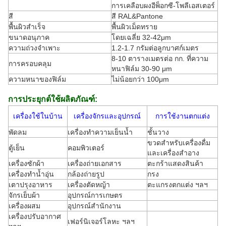
การเคลือบผงอีพ็อกซี-โพลีเอสเตอร์
สี
สี RAL&Pantone
พื้นผิวสำเร็จ
พื้นผิวเม็ดทราย
ขนาดอนุภาค
โดยเฉลี่ย 32-42μm
ความถ่วงจำเพาะ
1.2-1.7 กรัมต่อลูกบาศก์เมตร
8-10 ตารางเมตรต่อ กก. ที่ความ
การครอบคลุม
หนาฟิล์ม 30-90 μm
ความหนาของฟิล์ม
ไม่น้อยกว่า 100μm
การประยุกต์ใช้ผลิตภัณฑ์:
เครื่องใช้ในบ้าน
เครื่องจักรและอุปกรณ์
การใช้งานตกแต่ง
พัดลม
เครื่องทำความเย็นน้ำ
ชั้นวาง
ขวดสำหรับเครื่องดื่ม
ตู้เย็น
คอมพิวเตอร์
และเครื่องสำอาง
เครื่องซักผ้า
เครื่องถ่ายเอกสาร
ตะกร้าแสดงสินค้า
เครื่องทำน้ำอุ่น
กล้องถ่ายรูป
กรง
เตาปรุงอาหาร
เครื่องตัดหญ้า
ตะแกรงตกแต่ง ฯลฯ
จักรเย็บผ้า
อุปกรณ์การเกษตร
เครื่องผสม
อุปกรณ์สำนักงาน
เครื่องปรับอากาศ
เฟอร์นิเจอร์โลหะ ฯลฯ