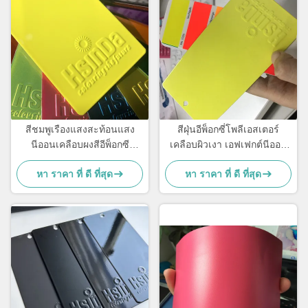
สีชมพูเรืองแสงสะท้อนแสง
สีฝุ่นอีพ็อกซี่โพลีเอสเตอร์
นีออนเคลือบผงสีอีพ็อกซี
เคลือบผิวเงา เอฟเฟกต์นีออน
โพลีเอสเตอร์แบบไฟฟ้าสถิต
เรืองแสง
หา ราคา ที่ ดี ที่สุด
หา ราคา ที่ ดี ที่สุด