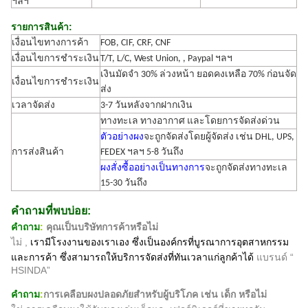
ฯลฯ
รายการสินค้า:
เงื่อนไขทางการค้า
FOB, CIF, CRF, CNF
เงื่อนไขการชำระเงิน
T/T, L/C, West Union, , Paypal ฯลฯ
เงินมัดจำ 30% ล่วงหน้า ยอดคงเหลือ 70% ก่อนจัด
เงื่อนไขการชำระเงิน
ส่ง
เวลาจัดส่ง
3-7 วันหลังจากฝากเงิน
ทางทะเล ทางอากาศ และโดยการจัดส่งด่วน
ตัวอย่างผง
จะถูกจัดส่งโดยผู้จัดส่ง เช่น DHL, UPS,
การส่งสินค้า
FEDEX ฯลฯ 5-8 วันถึง
ผงสั่งซื้ออย่างเป็นทางการ
จะถูกจัดส่งทางทะเล
15-30 วันถึง
คำถามที่พบบ่อย:
คำถาม
:
คุณเป็นบริษัทการค้าหรือไม่
ไม่ ,
เรามีโรงงานของเราเอง ซึ่งเป็นองค์กรที่บูรณาการอุตสาหกรรม
และการค้า ซึ่งสามารถให้บริการจัดส่งที่ทันเวลาแก่ลูกค้าได้
แบรนด์ “
HSINDA”
คำถาม
:
การเคลือบผงปลอดภัยสำหรับผู้บริโภค เช่น เด็ก หรือไม่