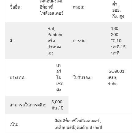
เคลือบผงเคมี
ต่ำ, 
ชื่ออื่น:
อีพ็อกซี่
กลอส:
ย่อย, 
โพลีเอสเตอร์
กึ่ง, สูง
Ral, 
180-
Pantone 
200 
สี:
หรือ
การบ่ม:
℃,10 
กำหนด
นาที-15 
เอง
นาที
เท
อร์
ISO9001; 
ประเภท:
โม
ใบรับรอง:
SGS; 
เซต
Rohs
ติง
5,000 
สามารถในการผลิต:
ตัน / ปี
สีฝุ่นอีพ็อกซี่โพลีเอสเตอร์
, 
เน้น:
เคลือบผงที่อุดมด้วยสังกะสี