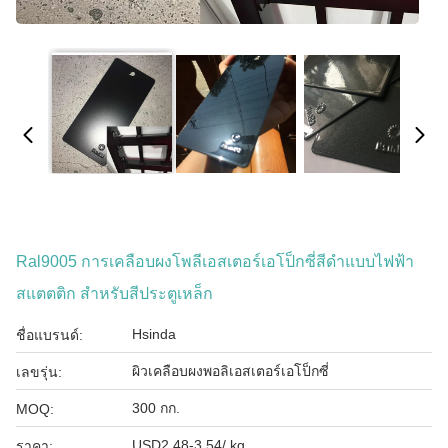
Ral9005 การเคลือบผงโพลีเอสเตอร์เอโป็กซี่สีดําแบบไฟฟ้า
สแตตติก สําหรับสีประตูเหล็ก
Hsinda
ชื่อแบรนด์:
ผิวเคลือบผงพอลิเอสเตอร์เอโป็กซี่
เลขรุ่น:
300 กก.
MOQ:
USD2.48-3.54/ kg
ราคา: