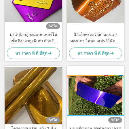
วิดีโอ
ผงเคลือบลูกอมแบบเทอร์โม
สีอิเล็กทรอสตติก ทองแดง
เซ็ตติง เงาสูงพิเศษ สำหรับ
ทองแดง โลหะ สเปรย์โค้ท โพ
อุปกรณ์ออกกำลังกาย
ลิเอสเตอร์ Powder Coating
หา ราคา ที่ ดี ที่สุด
หา ราคา ที่ ดี ที่สุด
Clear
วิดีโอ
วิดีโอ
โครงการเคลือบแห้ง 2 ชั้น
ผงเคลือบเอฟเฟกต์ลูกกวาดลุค