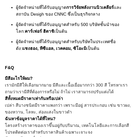
ผู้จัดจําหน่ายที่ได้รับอนุญาต
การวิจัยพลังงานนิวเคลียร์
และ
สถาบัน Desigh ของ CNNC ซึ่งเป็นธุรกิจกลาง
ผู้จัดจําหน่ายที่ได้รับอนุญาตสําหรับ 500 บริษัทชั้นนําของ
โลก:
คาร์เฟอร์ ฮิตาชิ
เป็นต้น
ผู้จัดจําหน่ายที่ได้รับอนุญาตสําหรับบริษัทในประเทศชื่อ
ดัง:
แชงฮอง, ทีซีแอล, เวคคอม, ซิโอะมิ
เป็นต้น
F&Q
มีสีอะไรให้ผม?
เรามักมีสีให้เลือกมากมาย มีสีและเนื้อเยื่อมากกว่า 300 สี โทรหาเรา
ถามว่าเรามีสีที่ต้องการหรือไม่ ถ้าไม่ เราสามารถปรับแต่งได้
สีทั้งหมดมีราคาเท่ากันหรือเปล่า
เปล่า สีบางชนิดมีราคาแพงกว่า เพราะมีอยู่ สารประกอบ เช่น ขาวผง,
ของหวาน, โลหะ, ส่องแสงในขาวดํา
ฉันหาข้อมูลราคาได้ที่ไหน?
โครงสร้างราคาของเราขึ้นอยู่กับปริมาณ, เทคโนโลยีและการเลือกสี
โปรดติดต่อเราสําหรับราคาสินค้าเฉพาะเจาะจง