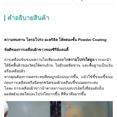
คําอธิบายสินค้า
ความทนทาน โครมโปร่ง อะคริลิค โค้ทสองชั้น Powder Coating
ข้อดีของการเคลือบผิวขาวของซีรีย์แคนดี้
การเคลือบข้นขนมหวานไม่เพียงแค่สดใส
ความโปร่งใสสูง
เราแนะนํา
ให้ฉีดพื้นผิวของวัตถุให้ครบถ้วน ไม่มีรอยขีดข่วน และพื้นฐานเป็นเงิน
หรือเคลือบผิว
หากคุณต้องการผลกระทบที่สมบูรณ์แบบมากขึ้น, แล้วใช้ขี้ขนมขี้ขนม
ก่อนการเคลือบหรือฉีดทุกชนิดของผิวเคลือบขี้ขนมผลกระทบ
โลหะ.การเคลือบผิวขาวน้ําตาลหวานแบบสเปรย์ครั้งที่สองดังนั้น
ผลลัพธ์จะสดใสและโปร่งใสมากขึ้น สีที่น่าทึ่งมากขึ้น