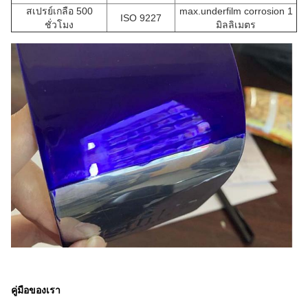
สเปรย์เกลือ 500
max.underfilm corrosion 1
ISO 9227
ชั่วโมง
มิลลิเมตร
คู่มือของเรา