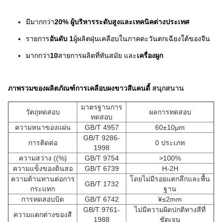
มีมากกว่า
20% ผู้บริหารระดับสูงและเทคนิคต่างประเทศ
รายการ
อันดับ 1
ผู้ผลิตฝุ่นเคลือบในภาคตะวันตกเฉียงใต้ของจีน
มากกว่า
10
สายการผลิตที่ทันสมัย และ
เครื่องผูก
ภาพรวมของผลิตภัณฑ์การเคลือบผงขาวสีแคนดี้
สนุกสนาน
มาตรฐานการ
วัตถุทดสอบ
ผลการทดสอบ
ทดสอบ
ความหนาของแผ่น
GB/T 4957
60±10μm
GB/T 9286-
การติดต่อ
0 ประเภท
1998
ความสว่าง ((%)
GB/T 9754
>100%
ความแข็งของดินสอ
GB/T 6739
H-2H
ความต้านทานต่อการ
โดยไม่มีรอยแตกลึกและพื้น
GB/T 1732
กระแทก
ฐาน
การทดสอบบิด
GB/T 6742
¥≤2mm
GB/T 9761-
ไม่มีความผิดปกติทางสีที่
ความแตกต่างของสี
1988
ชัดเจน