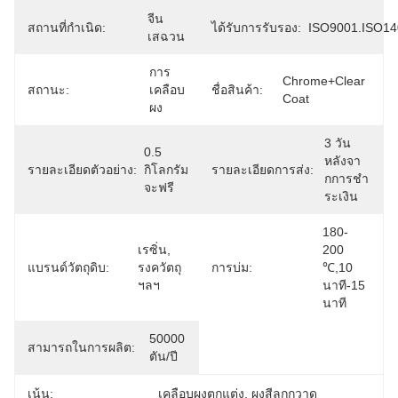
จีน
สถานที่กำเนิด:
ได้รับการรับรอง:
ISO9001.ISO14
เสฉวน
การ
Chrome+Clear 
สถานะ:
เคลือบ
ชื่อสินค้า:
Coat
ผง
3 วัน
0.5 
หลังจา
รายละเอียดตัวอย่าง:
กิโลกรัม
รายละเอียดการส่ง:
กการชํา
จะฟรี
ระเงิน
180-
เรซิ่น, 
200 
แบรนด์วัตถุดิบ:
รงควัตถุ 
การบ่ม:
℃,10 
ฯลฯ
นาที-15 
นาที
50000 
สามารถในการผลิต:
ตัน/ปี
เน้น:
เคลือบผงตกแต่ง
, 
ผงสีลูกกวาด