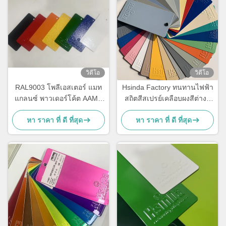
วิดีโอ
วิดีโอ
RAL9003 โพลีเอสเตอร์ แมท
Hsinda Factory ทนทานไฟฟ้า
แกลนซ์ พาวเดอร์โค้ต AAMA
สถิตสีสเปรย์เคลือบผงสีต่างๆ
รับรองสําหรับสถาปัตยกรรม
ในสต็อก
หา ราคา ที่ ดี ที่สุด
หา ราคา ที่ ดี ที่สุด