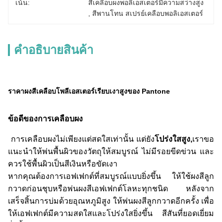
เน้น:
สีเคลือบผงพอลิเอสเตอร์มีความสว่างสูง
, 
สีพานโทน สเปรย์เคลือบพอลิเอสเตอร์
คําอธิบายสินค้า
ราคาผงสีเคลือบโพลีเอสเตอร์เรียบเงาสูงของ Pantone
ข้อดีของการเคลือบผง
การเคลือบผงไม่เพียงแต่สดใสเท่านั้น แต่ยัง
โปร่งใสสูง,
เราขอ
แนะนำให้พ่นพื้นผิวของวัตถุให้สมบูรณ์ ไม่มีรอยขีดข่วน และ
ควรใช้พื้นผิวเป็นสีเงินหรือขัดเงา
หากคุณต้องการเอฟเฟกต์ที่สมบูรณ์แบบยิ่งขึ้น ให้ใช้ผงสีลูก
กวาดก่อนชุบหรือพ่นผงสีเอฟเฟกต์โลหะทุกชนิด หลังจาก
เสร็จสิ้นการบ่มด้วยอุณหภูมิสูง ให้พ่นผงสีลูกกวาดอีกครั้ง เพื่อ
ให้เอฟเฟกต์มีความสดใสและโปร่งใสยิ่งขึ้น สีสันที่ยอดเยี่ยม