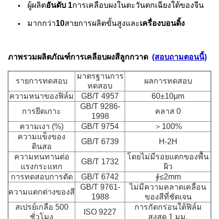
ผู้ผลิต
อันดับ 1
การเคลือบผงในตะวันตกเฉียงใต้ของจีน
มากกว่า
10
สายการผลิตขั้นสูงและ
เครื่องบอนดิ้ง
ภาพรวมผลิตภัณฑ์การเคลือบผงสีลูกกวาด
(สอบถามตอนนี้)
มาตรฐานการ
รายการทดสอบ
ผลการทดสอบ
ทดสอบ
ความหนาของฟิล์ม
GB/T 4957
60±10μm
GB/T 9286-
การยึดเกาะ
คลาส 0
1998
ความเงา (%)
GB/T 9754
＞100%
ความแข็งของ
GB/T 6739
H-2H
ดินสอ
ความทนทานต่อ
โดยไม่มีรอยแตกของพื้น
GB/T 1732
แรงกระแทก
ผิว
การทดสอบการดัด
GB/T 6742
∮≤2mm
GB/T 9761-
ไม่มีความคลาดเคลื่อน
ความแตกต่างของสี
1988
ของสีที่ชัดเจน
สเปรย์เกลือ 500
การกัดกร่อนใต้ฟิล์ม
ISO 9227
ชั่วโมง
สูงสุด 1 มม.