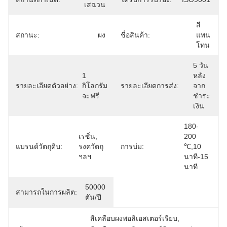
เสฉวน
สี
สถานะ:
ผง
ชื่อสินค้า:
แพน
โทน
5 วัน
1 
หลัง
รายละเอียดตัวอย่าง:
กิโลกรัม
รายละเอียดการส่ง:
จาก
จะฟรี
ชำระ
เงิน
180-
เรซิ่น, 
200 
แบรนด์วัตถุดิบ:
รงควัตถุ 
การบ่ม:
℃,10 
ฯลฯ
นาที-15 
นาที
50000 
สามารถในการผลิต:
ตัน/ปี
สีเคลือบผงพอลิเอสเตอร์เรียบ
, 