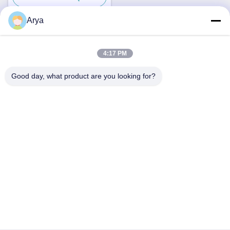
Arya
ติดต่อเร็ว
4:17 PM
Good day, what product are you looking for?
ที่อยู่
หมายเลข 38, ถนนหัวกัง, เขตใต้ ท่าเรืออุตสาหกรรมสมัยใหม่, พี
เซียน, เฉิงตู, เสฉวน, จีน
โทรศัพท์
86-18190826106
อีเมล
esu.sales7@hsindapowdercoating.com
นโยบายความเป็นส่วนตัว
|
แผนผังเว็บไซต์
| จีน ดี คุณภาพ การ