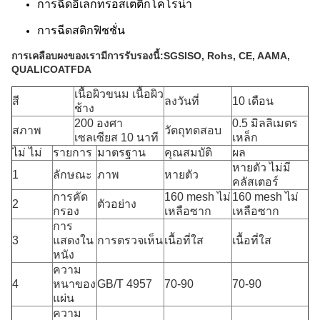
การฉีดอิเล็กทรอสเตติกโคโรน่า
การฉีดสติกฟิชชั่น
การเคลือบผงของเรามีการรับรองนี้:
SGS
ISO, Rohs, CE, AAMA,
QUALICOAT
FDA
เนื้อผิวขนม เนื้อผิว
สี
ลงวันที่
10 เดือน
ช้าง
200 องศา
0.5 มิลลิเมตร
สภาพ
วัตถุทดสอบ
เซลเซียส 10 นาที
เหล็ก
ไม่ ไม่
รายการ
มาตรฐาน
คุณสมบัติ
ผล
หายตัว ไม่มี
1
ลักษณะ
ภาพ
หายตัว
คลัสเตอร์
การคัด
160 mesh ไม่
160 mesh ไม่
2
ตัวอย่าง
กรอง
เหลือซาก
เหลือซาก
การ
3
แสดงใน
การตรวจเห็น
เนื้อที่ใส
เนื้อที่ใส
หนัง
ความ
4
หนาของ
GB/T 4957
70-90
70-90
แผ่น
ความ