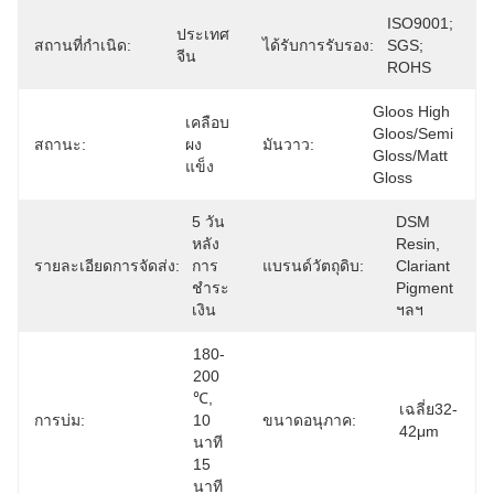
ISO9001; 
ประเทศ
สถานที่กำเนิด:
ได้รับการรับรอง:
SGS; 
จีน
ROHS
Gloos High 
เคลือบ
Gloos/Semi 
สถานะ:
ผง
มันวาว:
Gloss/Matt 
แข็ง
Gloss
5 วัน
DSM 
หลัง
Resin, 
รายละเอียดการจัดส่ง:
การ
แบรนด์วัตถุดิบ:
Clariant 
ชำระ
Pigment 
เงิน
ฯลฯ
180-
200 
℃, 
เฉลี่ย32-
การบ่ม:
10 
ขนาดอนุภาค:
42μm
นาที 
15 
นาที