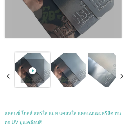
แคลนช์ โกลส์ แพร่ใส แมท แคลนใส แคลนบนอะคริลิค ทน
ต่อ UV ปูนเคลือบสี