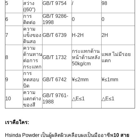
5
สว่าง
GB/T 9754
/
98
((60°)
การ
GB/T 9286-
6
0
0
ติดต่อ
1998
ความ
7
แข็งของ
GB/T 6739
H-2H
2H
ดินสอ
ความ
กระแทกด้าน
ต้านทาน
แพส ไม่มีรอย
8
GB/T 1732
หน้าด้านหลัง
ต่อการ
แตก
50kg/cm
กระแทก
การ
9
ทดสอบ
GB/T 6742
¥≤2mm
¥≤1mm
บิด
ความ
GB/T 9761-
10
แตกต่าง
△E≤1
△E≤1
1988
ของสี
เราคือใคร:
Hsinda Powder เป็นผู้ผลิตผิวเคลือบผงเป็นมืออาชีพ
10 สาย