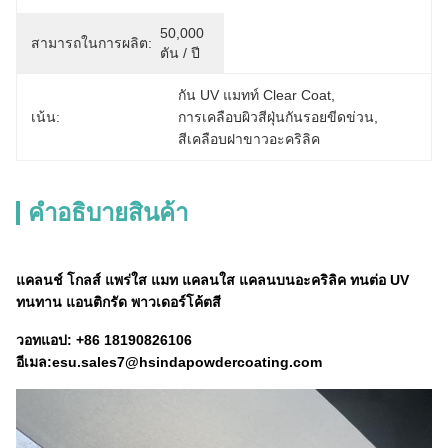
50,000 
สามารถในการผลิต:
ตัน / ปี
กัน UV แมทท์ Clear Coat
, 
เน้น:
การเคลือบผิวสีฝุ่นกันรอยขีดข่วน
, 
สีเคลือบฝาขาวอะคริลิค
คําอธิบายสินค้า
แคลนช์ โกลส์ แพร่ใส แมท แคลนใส แคลนบนอะคริลิค ทนต่อ UV
ทนทาน แอนติกรัด พาวเดอร์โค้ตสี
วอทแอป: +86 18190826106
อีเมล:esu.sales7@hsindapowdercoating.com